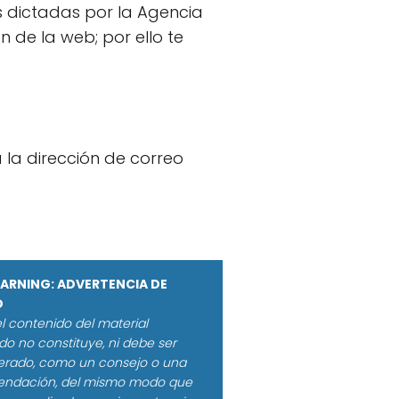
es dictadas por la Agencia
 de la web; por ello te
 la dirección de correo
WARNING: ADVERTENCIA DE
O
l contenido del material
do no constituye, ni debe ser
erado, como un consejo o una
ndación, del mismo modo que