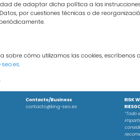
lidad de adaptar dicha política a las instruccion
atos, por cuestiones técnicas o de reorganización
 periódicamente.
a sobre cómo utilizamos las cookies, escríbenos a
-seo.es
.
.
Contacto/Business
RISK 
contacto@king-seo.es
RIESG
“Todo e
imparti
consid
recome