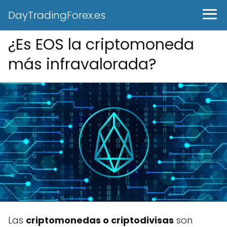
DayTradingForex.es
¿Es EOS la criptomoneda
más infravalorada?
Las
criptomonedas o criptodivisas
son