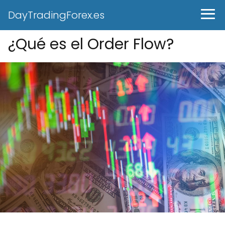
DayTradingForex.es
¿Qué es el Order Flow?