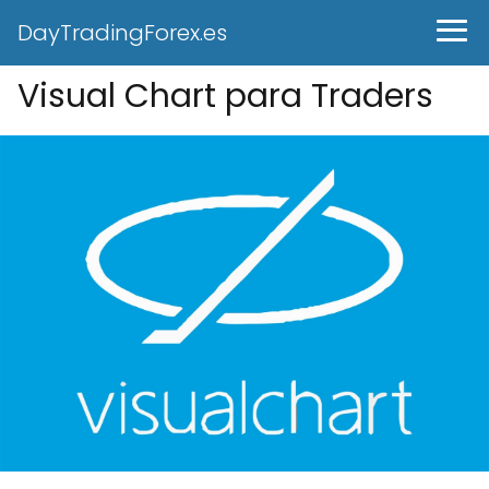
DayTradingForex.es
Visual Chart para Traders