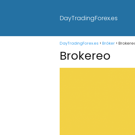
DayTradingForex.es
DayTradingForex.es
Bróker
Brokere
Brokereo