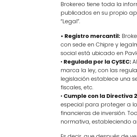
Brokereo tiene toda la info
publicados en su propio ap
“Legal”.
• Registro mercantil:
Broke
con sede en Chipre y legalme
social está ubicado en Pavl
•
Regulada por la CySEC:
A
marca la ley, con las regul
legislación establece una s
fiscales, etc.
•
Cumple con la Directiva 20
especial para proteger a l
financieras de inversión. T
normativa, estableciendo as
Es decir, que después de v