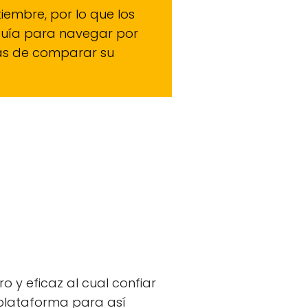
iembre, por lo que los
 guía para navegar por
emás de comparar su
 y eficaz al cual confiar
plataforma para así