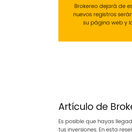
Brokereo dejará de es
nuevos registros será
su página web y lo
Artículo de Bro
Es posible que hayas llegad
tus inversiones. En esta res