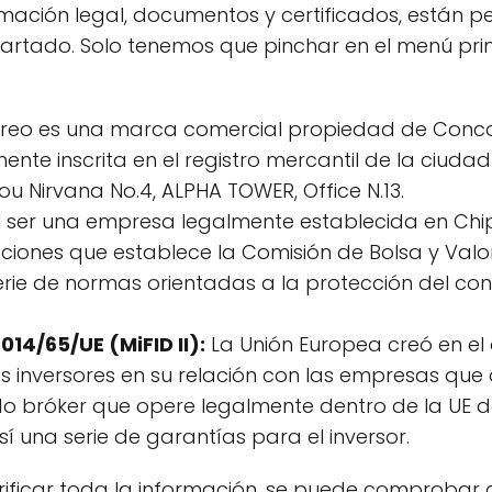
rmación legal, documentos y certificados, están 
artado. Solo tenemos que pinchar en el menú prin
reo es una marca comercial propiedad de Conco
nte inscrita en el registro mercantil de la ciudad
ou Nirvana No.4, ALPHA TOWER, Office N.13.
l ser una empresa legalmente establecida en Chi
aciones que establece la Comisión de Bolsa y Valo
erie de normas orientadas a la protección del co
14/65/UE (MiFID II):
La Unión Europea creó en el 
os inversores en su relación con las empresas que
odo bróker que opere legalmente dentro de la UE 
í una serie de garantías para el inversor.
erificar toda la información, se puede comproba